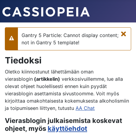
×
Gantry 5 Particle: Cannot display content;
Varoitus
not in Gantry 5 template!
Tiedoksi
Oletko kiinnostunut lähettämään oman
vierasblogin
(artikkelin)
verkkosivuillemme, lue alla
olevat ohjeet huolellisesti ennen kuin pyydät
vierasblogin asettamista sivustoomme. Voit myös
kirjoittaa omakohtaisesta kokemuksesta alkoholismiin
ja toipumiseen liittyen, tutustu
AA Chat
Vierasblogin julkaisemista koskevat
ohjeet, myös
käyttöehdot