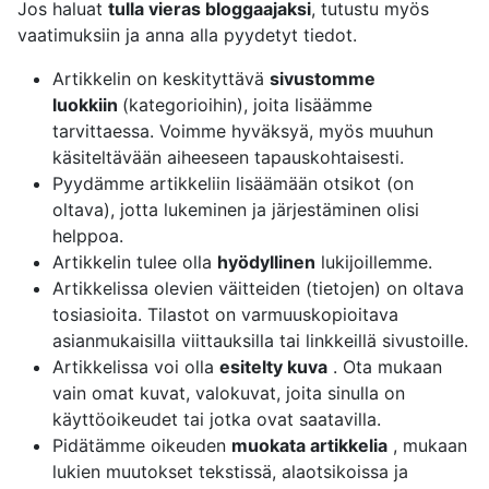
Jos haluat
tulla
vieras bloggaajaksi
, tutustu myös
vaatimuksiin ja anna alla pyydetyt tiedot.
Artikkelin on keskityttävä
sivustomme
luokkiin
(kategorioihin), joita lisäämme
tarvittaessa. Voimme hyväksyä, myös muuhun
käsiteltävään aiheeseen tapauskohtaisesti.
Pyydämme artikkeliin lisäämään otsikot (on
oltava), jotta lukeminen ja järjestäminen olisi
helppoa.
Artikkelin tulee olla
hyödyllinen
lukijoillemme.
Artikkelissa olevien väitteiden (tietojen) on oltava
tosiasioita. Tilastot on varmuuskopioitava
asianmukaisilla viittauksilla tai linkkeillä sivustoille.
Artikkelissa voi olla
esitelty kuva
. Ota mukaan
vain omat kuvat, valokuvat, joita sinulla on
käyttöoikeudet tai jotka ovat saatavilla.
Pidätämme oikeuden
muokata artikkelia
, mukaan
lukien muutokset tekstissä, alaotsikoissa ja