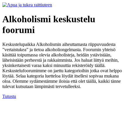
Alkoholismi keskustelu
foorumi
Keskustelupaikka Alkoholismin aiheuttamasta riippuvuudesta
”vertaistukea” ja tietoa alkoholiongelmasta. Foorumin yhteisö
käsittää toipumassa olevia alkoholisteja, heidän ystävistään,
läheisistään perheestä ja rakkaimmista. Jos haluat liittyä meihin,
yksinkertaisesti varaa kaksi minuuttia rekisteröidy täällä.
Keskustelufoorumimme on jaettu kategorioihin jotka ovat helppo
löytää. Selaa kategoria luetteloa löydät itsellesi sopivaa mukana
oloa. Olemme sydämestämme iloisia että olet täällä, kaikki tänne
tulevat kutsutaan lämpimästi tervetulleeksi.
Tutustu