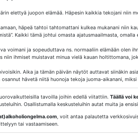
äärin elettyä juopon elämää. Häpesin kaikkia tekojani niin mo
tamaan, häpeä tahtoi tahtomattani kulkea mukanani niin kaup
mistä”. Kaikki tämä johtui omasta ajatusmaailmasta, omalla 
va voimani ja sopeuduttava ns. normaaliin elämään olen ih
 niin ihmiset muistavat minua vielä kauan holtittomana, jok
voisikin. Aika ja tämän päivän näytöt auttavat siinäkin asia
n osannut hävetä niitä huonoja tekoja juoma-aikanani, miksi
vaikutteisilla tavoilla joihin edellä viitattiin.
Täällä voi 
steluihin. Osallistumalla keskusteluihin autat muita ja ensisi
at)alkoholiongelma.com
, voit antaa palautetta verkkosiv
ittelyyn tai vastaamiseen.