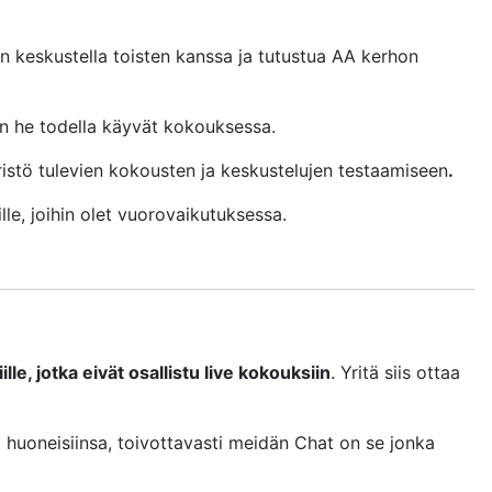
on keskustella toisten kanssa ja tutustua AA kerhon
in he todella käyvät kokouksessa.
stö tulevien kokousten ja keskustelujen testaamiseen
.
lle, joihin olet vuorovaikutuksessa.
lle, jotka eivät osallistu live kokouksiin
. Yritä siis ottaa
t huoneisiinsa, toivottavasti meidän Chat on se jonka