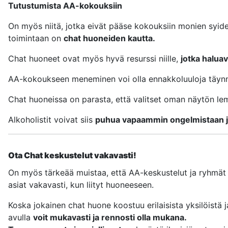
Tutustumista AA-kokouksiin
On myös niitä, jotka eivät pääse kokouksiin monien syiden
toimintaan ​​on
chat huoneiden kautta.
Chat huoneet ovat myös hyvä resurssi niille,
jotka haluav
AA-kokoukseen meneminen voi olla ennakkoluuloja täynnä,
Chat huoneissa on parasta, että valitset oman näytön le
Alkoholistit voivat siis
puhua vapaammin ongelmistaan ​​
Ota Chat keskustelut vakavasti!
On myös tärkeää muistaa, että AA-keskustelut ja ryhmät l
asiat vakavasti, kun liityt huoneeseen.
Koska jokainen chat huone koostuu erilaisista yksilöistä
avulla
voit mukavasti ja rennosti olla mukana.