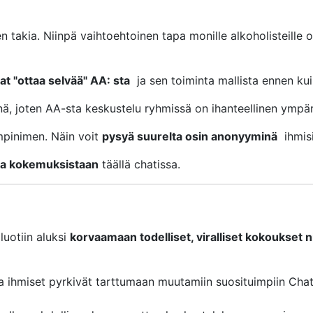
 takia. Niinpä vaihtoehtoinen tapa monille alkoholisteille 
at "ottaa selvää" AA: sta
ja sen toiminta mallista ennen ku
 joten AA-sta keskustelu ryhmissä on ihanteellinen ympäri
mpinimen. Näin voit
pysyä suurelta osin anonyyminä
ihmisi
ja kokemuksistaan
täällä chatissa.
uotiin aluksi
korvaamaan todelliset, viralliset kokoukset nii
 ja ihmiset pyrkivät tarttumaan muutamiin suosituimpiin Cha