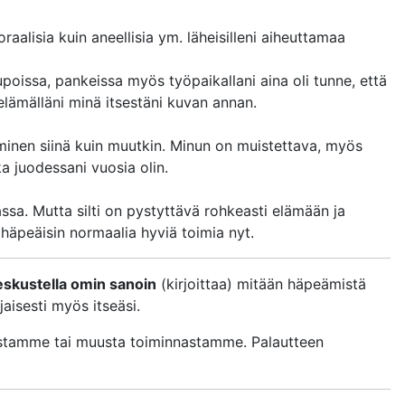
raalisia kuin aneellisia ym. läheisilleni aiheuttamaa
oissa, pankeissa myös työpaikallani aina oli tunne, että
elämälläni minä itsestäni kuvan annan.
minen siinä kuin muutkin. Minun on muistettava, myös
a juodessani vuosia olin.
ssa. Mutta silti on pystyttävä rohkeasti elämään ja
 häpeäisin normaalia hyviä toimia nyt.
keskustella omin sanoin
(kirjoittaa) mitään häpeämistä
jaisesti myös itseäsi.
uistamme tai muusta toiminnastamme. Palautteen