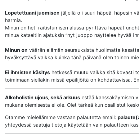
Lopetettuani juomisen
jäljellä oli suuri häpeä, häpesin v
harmia.
Minun on heti raitistumisen alussa pyrittävä häpeät unoh
minua katseltiin ajatuksin ”nyt juoppo näyttelee hyvää ih
Minun on
väärän elämän seurauksista huolimatta kasatta
hyväksyttävä vaikka kuinka tänä päivänä olen toinen mies
Ei ihmisten käsitys
hetkessä muutu vaikka sitä kovasti toi
toimimaan sielläkin missä epäilijöitä on kohdattavissa. E
Alkoholistin ujous, sekä arkuus
estää kanssakäymisen vuoro
mukana olemisesta ei ole. Olet tärkeä kun osallistut kesku
Otamme mielellämme vastaan palautetta email:
palaute(
yhteydessä saatuja tietoja käytetään vain palautteen käs