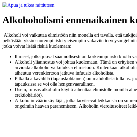
Alkohoholismi ennenaikainen 
Alkoholi voi vaikuttaa elimistöön niin monella eri tavalla, että tutkij
pelkästään yksin suurempi riski yleisempiin vakaviin terveysongelmii
jotka voivat lisätä riskiä kuolemaan:
Ihmiset, jotka juovat säännöllisesti on korkeampi riski kuolla
Alkoholi yliannostus voi johtaa kuolemaan. Tämä on erityisen va
arvioida alkoholin vaikutuksia elimistöön. Kuitenkaan alkoholin
aiheutuu verenkiertoon jatkuva infuusio alkoholista.
Pitkällä aikavälillä (tapauskohtainen) on mahdollista tulla ns. j
tapauksissa se voi olla hengenvaarallinen.
Usein, runsas alkoholin käyttö aiheuttaa elimistölle monilla al
erektiohäiriöt).
Alkoholin väärinkäyttäjät, jotka tarvitsevat leikkausta on suur
ongelmiin haavan paranemiseen. Alkoholin vieroitusoireet leikka