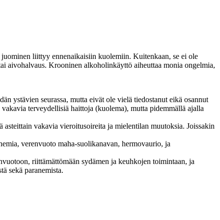
s juominen liittyy ennenaikaisiin kuolemiin. Kuitenkaan, se ei ole
tai aivohalvaus. Krooninen alkoholinkäyttö aiheuttaa monia ongelmia,
än ystävien seurassa, mutta eivät ole vielä tiedostanut eikä osannut
vakavia terveydellisiä haittoja (kuolema), mutta pidemmällä ajalla
 asteittain vakavia vieroitusoireita ja mielentilan muutoksia. Joissakin
s, anemia, verenvuoto maha-suolikanavan, hermovaurio, ja
erenvuotoon, riittämättömään sydämen ja keuhkojen toimintaan, ja
stä sekä paranemista.