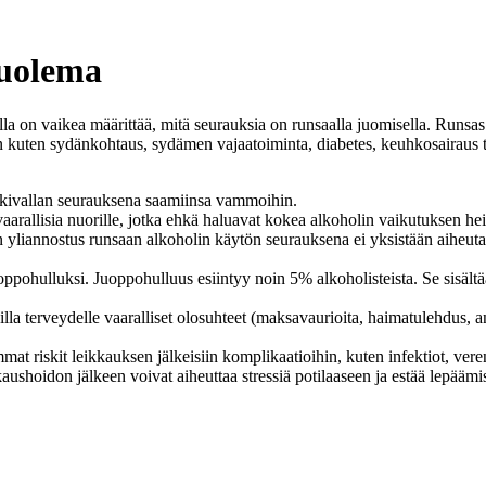
kuolema
oilla on vaikea määrittää, mitä seurauksia on runsaalla juomisella. Runsa
n kuten sydänkohtaus, sydämen vajaatoiminta, diabetes, keuhkosairaus 
 väkivallan seurauksena saamiinsa vammoihin.
arallisia nuorille, jotka ehkä haluavat kokea alkoholin vaikutuksen heid
 yliannostus runsaan alkoholin käytön seurauksena ei yksistään aiheuta 
uoppohulluksi. Juoppohulluus esiintyy noin 5% alkoholisteista. Se sisältää
ueilla terveydelle vaaralliset olosuhteet (maksavaurioita, haimatulehdu
emmat riskit leikkauksen jälkeisiin komplikaatioihin, kuten infektiot, v
ushoidon jälkeen voivat aiheuttaa stressiä potilaaseen ja estää lepäämi