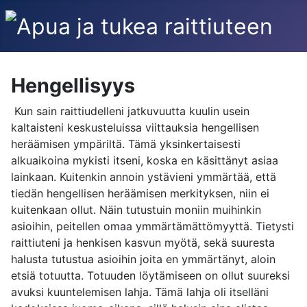
Hengellisyys
Kun sain raittiudelleni jatkuvuutta kuulin usein
kaltaisteni keskusteluissa viittauksia hengellisen
heräämisen ympäriltä. Tämä yksinkertaisesti
alkuaikoina mykisti itseni, koska en käsittänyt asiaa
lainkaan. Kuitenkin annoin ystävieni ymmärtää, että
tiedän hengellisen heräämisen merkityksen, niin ei
kuitenkaan ollut. Näin tutustuin moniin muihinkin
asioihin, peitellen omaa ymmärtämättömyyttä. Tietysti
raittiuteni ja henkisen kasvun myötä, sekä suuresta
halusta tutustua asioihin joita en ymmärtänyt, aloin
etsiä totuutta. Totuuden löytämiseen on ollut suureksi
avuksi kuuntelemisen lahja. Tämä lahja oli itselläni