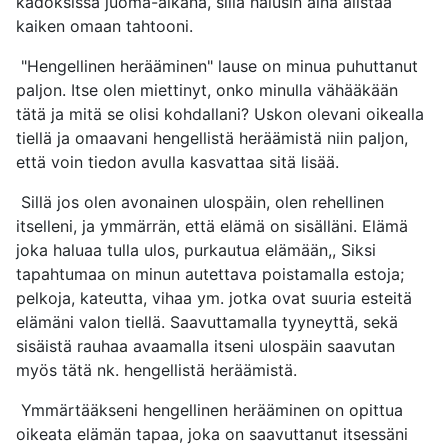
kadoksissa juoma-aikana, sillä halusin aina alistaa
kaiken omaan tahtooni.
"Hengellinen herääminen" lause on minua puhuttanut
paljon. Itse olen miettinyt, onko minulla vähääkään
tätä ja mitä se olisi kohdallani? Uskon olevani oikealla
tiellä ja omaavani hengellistä heräämistä niin paljon,
että voin tiedon avulla kasvattaa sitä lisää.
Sillä jos olen avonainen ulospäin, olen rehellinen
itselleni, ja ymmärrän, että elämä on sisälläni. Elämä
joka haluaa tulla ulos, purkautua elämään,, Siksi
tapahtumaa on minun autettava poistamalla estoja;
pelkoja, kateutta, vihaa ym. jotka ovat suuria esteitä
elämäni valon tiellä. Saavuttamalla tyyneyttä, sekä
sisäistä rauhaa avaamalla itseni ulospäin saavutan
myös tätä nk. hengellistä heräämistä.
Ymmärtääkseni hengellinen herääminen on opittua
oikeata elämän tapaa, joka on saavuttanut itsessäni