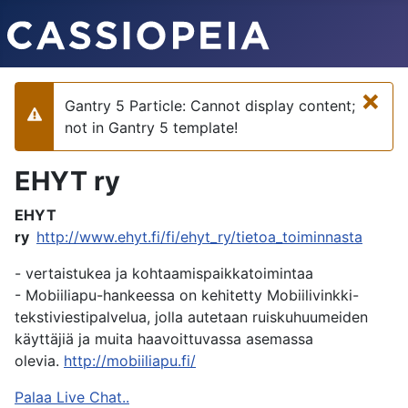
×
Gantry 5 Particle: Cannot display content;
Varoitus
not in Gantry 5 template!
EHYT ry
EHYT
ry
http://www.ehyt.fi/fi/ehyt_ry/tietoa_toiminnasta
- vertaistukea ja kohtaamispaikkatoimintaa
- Mobiiliapu-hankeessa on kehitetty Mobiilivinkki-
tekstiviestipalvelua, jolla autetaan ruiskuhuumeiden
käyttäjiä ja muita haavoittuvassa asemassa
olevia.
http://mobiiliapu.fi/
Palaa Live Chat..