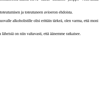
 toteutumisen ja toteutuneen avioeron ehdoista.
valle alkoholistille olisi erittäin tärkeä, olen varma, että moni
läheisiä on niin valtavasti, että äänemme ratkaisee.