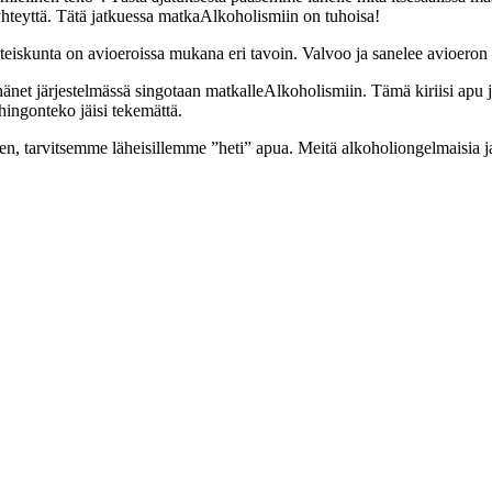
yhteyttä. Tätä jatkuessa matkaAlkoholismiin on tuhoisa!
hteiskunta on avioeroissa mukana eri tavoin. Valvoo ja sanelee avioeron
hänet järjestelmässä singotaan matkalleAlkoholismiin. Tämä kiriisi apu juo
hingonteko jäisi tekemättä.
en, tarvitsemme läheisillemme ”heti” apua. Meitä alkoholiongelmaisia ja 