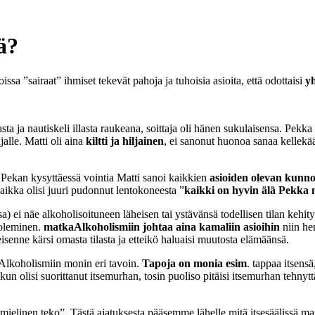
ä?
sa ”sairaat” ihmiset tekevät pahoja ja tuhoisia asioita, että odottaisi
y
nasta ja nautiskeli illasta raukeana, soittaja oli hänen sukulaisensa. P
jalle. Matti oli aina
kiltti ja hiljainen
, ei sanonut huonoa sanaa kellekä
 Pekan kysyttäessä vointia Matti sanoi kaikkien
asioiden olevan kunno
aikka olisi juuri pudonnut lentokoneesta ”
kaikki on hyvin älä Pekka 
) ei näe alkoholisoituneen läheisen tai ystävänsä todellisen tilan keh
 oleminen.
matkaAlkoholismiin johtaa aina kamaliin asioihin
niin hen
isenne kärsi omasta tilasta ja etteikö haluaisi muutosta elämäänsä.
nAlkoholismiin monin eri tavoin.
Tapoja on monia esim
. tappaa itsensä
un olisi suorittanut itsemurhan, tosin puoliso pitäisi itsemurhan tehnyt
ihamielinen teko”. Tästä ajatuksesta pääsemme lähelle mitä itsesäälissä m