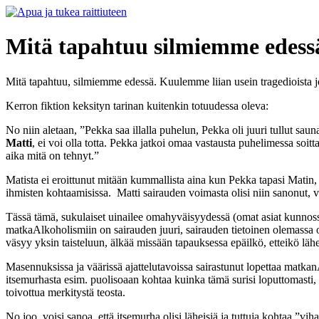
Mitä tapahtuu silmiemme edess
Mitä tapahtuu, silmiemme edessä. Kuulemme liian usein tragedioista jois
Kerron fiktion keksityn tarinan kuitenkin totuudessa oleva:
No niin aletaan, ”Pekka saa illalla puhelun, Pekka oli juuri tullut sau
Matti
, ei voi olla totta. Pekka jatkoi omaa vastausta puhelimessa soitta
aika mitä on tehnyt.”
Matista ei eroittunut mitään kummallista aina kun Pekka tapasi Matin,
ihmisten kohtaamisissa. Matti sairauden voimasta olisi niin sanonut, v
Tässä tämä, sukulaiset uinailee omahyväisyydessä (omat asiat kunnossa
matkaAlkoholismiin on sairauden juuri, sairauden tietoinen olemassa
väsyy yksin taisteluun, älkää missään tapauksessa epäilkö, etteikö lähe
Masennuksissa ja väärissä ajattelutavoissa sairastunut lopettaa matka
itsemurhasta esim. puolisoaan kohtaa kuinka tämä surisi loputtomasti, k
toivottua merkitystä teosta.
No joo, voisi sanoa, että itsemurha olisi läheisiä ja tuttuja kohtaa ”v