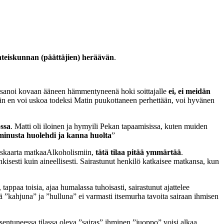
hteiskunnan (päättäjien) heräävän
.
ekka sanoi kovaan ääneen hämmentyneenä hoki soittajalle
ei, ei meidän
än en voi uskoa todeksi Matin puukottaneen perhettään, voi hyvänen
ssa
. Matti oli iloinen ja hymyili Pekan tapaamisissa, kuten muiden
minusta huolehdi ja kanna huolta
”
ityskaarta matkaaAlkoholismiin,
tätä tilaa pitää ymmärtää
.
kisesti kuin aineellisesti. Sairastunut henkilö katkaisee matkansa, kun
, tappaa toisia, ajaa humalassa tuhoisasti, sairastunut ajattelee
tä ”kahjuna” ja ”hulluna” ei varmasti itsemurha tavoita sairaan ihmisen
asentuneessa tilassa oleva ”sairas” ihminen ”juoppo” voisi alkaa