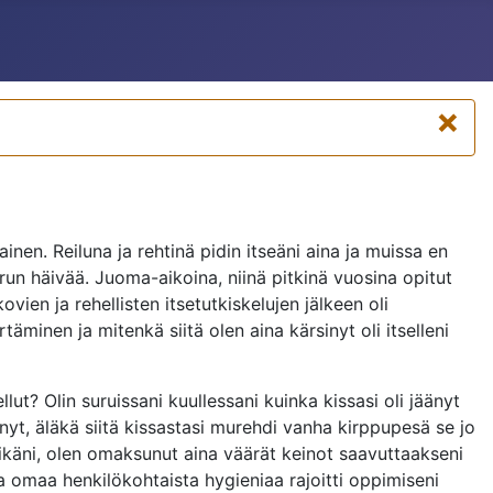
×
inen. Reiluna ja rehtinä pidin itseäni aina ja muissa en
urun häivää. Juoma-aikoina, niinä pitkinä vuosina opitut
ien ja rehellisten itsetutkiskelujen jälkeen oli
inen ja mitenkä siitä olen aina kärsinyt oli itselleni
ut? Olin suruissani kuullessani kuinka kissasi oli jäänyt
nyt, äläkä siitä kissastasi murehdi vanha kirppupesä se jo
ikäni, olen omaksunut aina väärät keinot saavuttaakseni
a omaa henkilökohtaista hygieniaa rajoitti oppimiseni