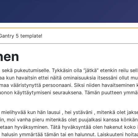
 Gantry 5 template!
nen
kä pukeutumiselle. Tykkäsin olla ”jätkä” etenkin reilu sella
aa kun havaitsin ettei näitä ominaisuuksia itsessäni ollut m
aa vääristynyttä persoonaani. Siksi niiden havaitseminen kov
uonon käyttäytymiseni seurauksena. Tämän puutteen ymmärtäm
ielihyvää kun hän lausui , hei ystäväni , mitenkä olet jaksell
svoin, moi vanha pieru mitenkäs olet puujalkasi kanssa könkän
utetaan hyväksyminen. Tätä hyväksyntää olen hakenut koko 
ä halusin ymmärtää tämän tai en halunnut. Laiskuuteni hoita