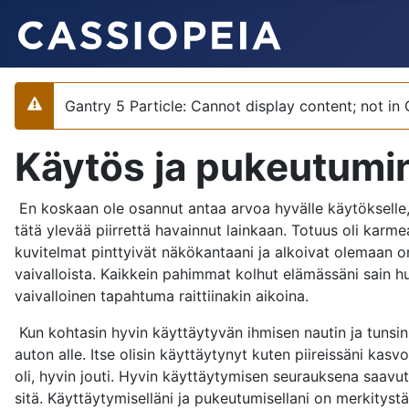
Gantry 5 Particle: Cannot display content; not in
Varoitus
Käytös ja pukeutumi
En koskaan ole osannut antaa arvoa hyvälle käytökselle, se
tätä ylevää piirrettä havainnut lainkaan. Totuus oli karme
kuvitelmat pinttyivät näkökantaani ja alkoivat olemaan om
vaivalloista. Kaikkein pahimmat kolhut elämässäni sain h
vaivalloinen tapahtuma raittiinakin aikoina.
Kun kohtasin hyvin käyttäytyvän ihmisen nautin ja tunsin m
auton alle. Itse olisin käyttäytynyt kuten piireissäni ka
oli, hyvin jouti. Hyvin käyttäytymisen seurauksena saav
sitä. Käyttäytymiselläni ja pukeutumisellani on merkityst