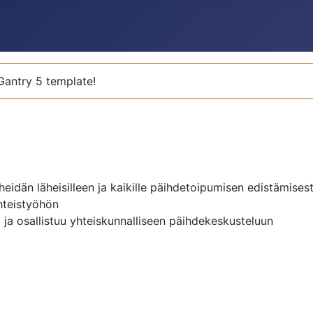
 Gantry 5 template!
heidän läheisilleen ja kaikille päihdetoipumisen edistämisest
hteistyöhön
 ja osallistuu yhteiskunnalliseen päihdekeskusteluun