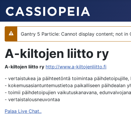
Gantry 5 Particle: Cannot display content; not in
Varoitus
A-kiltojen liitto ry
A-kiltojen liitto ry
http://www.a-kiltojenliitto.fi
- vertaistukea ja päihteetöntä toimintaa päihdetoipujille, 
- kokemusasiantuntemustietoa paikalliseen päihdealan y
- toimii päihdetoipujien vaikutuskanavana, edunvalvojana
- vertaistalousneuvontaa
Palaa Live Chat..