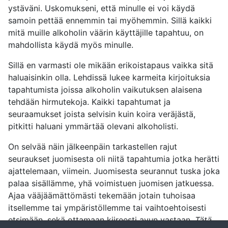
ystäväni. Uskomukseni, että minulle ei voi käydä
samoin pettää ennemmin tai myöhemmin. Sillä kaikki
mitä muille alkoholin väärin käyttäjille tapahtuu, on
mahdollista käydä myös minulle.
Sillä en varmasti ole mikään erikoistapaus vaikka sitä
haluaisinkin olla. Lehdissä lukee karmeita kirjoituksia
tapahtumista joissa alkoholin vaikutuksen alaisena
tehdään hirmutekoja. Kaikki tapahtumat ja
seuraamukset joista selvisin kuin koira veräjästä,
pitkitti haluani ymmärtää olevani alkoholisti.
On selvää näin jälkeenpäin tarkastellen rajut
seuraukset juomisesta oli niitä tapahtumia jotka herätti
ajattelemaan, viimein. Juomisesta seurannut tuska joka
palaa sisällämme, yhä voimistuen juomisen jatkuessa.
Ajaa vääjäämättömästi tekemään jotain tuhoisaa
itsellemme tai ympäristöllemme tai vaihtoehtoisesti
etsimään, sekä ottamaan kiireesti avun vastaan.
Tätä