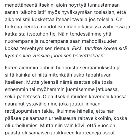
menettäneenä itsekin, aloin nöyrtyä tunnustamaan
sanan ”alkoholisti” myös hyväksymään tosiasian, että
alkoholismi koskettaa itseäni tavalla jos toisella. On
tärkeää herätä mahdollisimman aikaisessa vaiheessa ja
katkaista itsetuhon tie. Näin tehdessämme yhä
nuorempana ja nuorempana saan mahdollisuuden
kokea tervehtymisen riemua.
Eikä tarvitse kokea sitä
kymmenien vuosien juomisen helvettiäkään.
Kuten aiemmin puhuin huonoista seuraamuksista ja
siitä kuinka ei niitä mitenkään usko tapahtuvan
itselleen. Mutta yleensä nämä saattaa olla tosia
ennemmin tai myöhemmin juomisemme jatkuessa,
sekä pahetessa. Olen itsekin muiden kaverieni kanssa
nauranut ystävällemme joka joutui linnaan
rattijuopumisen takia, ilkuimme hänelle, että hän
pääsee pelaamaan urheiluseura raitaveikkoihin, koska
oli urheilumies. Mutta niin vain kävi, että vuosien
päästä oli samaisen joukkueen kapteeneja useat