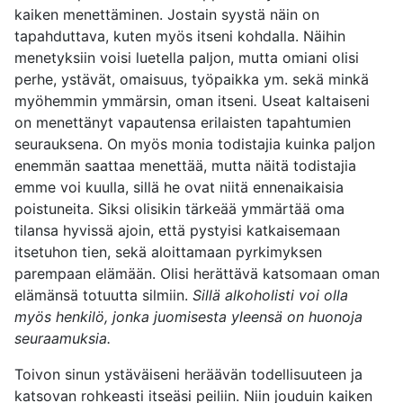
kaiken menettäminen. Jostain syystä näin on
tapahduttava, kuten myös itseni kohdalla. Näihin
menetyksiin voisi luetella paljon, mutta omiani olisi
perhe, ystävät, omaisuus, työpaikka ym. sekä minkä
myöhemmin ymmärsin, oman itseni
.
Useat kaltaiseni
on menettänyt vapautensa erilaisten tapahtumien
seurauksena. On myös monia todistajia kuinka paljon
enemmän saattaa menettää, mutta näitä todistajia
emme voi kuulla, sillä he ovat niitä ennenaikaisia
poistuneita. Siksi olisikin tärkeää ymmärtää oma
tilansa hyvissä ajoin, että pystyisi katkaisemaan
itsetuhon tien, sekä aloittamaan pyrkimyksen
parempaan elämään. Olisi herättävä katsomaan oman
elämänsä totuutta silmiin.
Sillä
alkoholisti voi olla
myös henkilö, jonka juomisesta yleensä on huonoja
seuraamuksia.
Toivon sinun ystäväiseni heräävän todellisuuteen ja
katsovan rohkeasti itseäsi peiliin. Niin jouduin kaiken