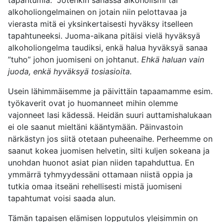
alkoholiongelmainen on jotain niin pelottavaa ja
vierasta mitä ei yksinkertaisesti hyväksy itselleen
tapahtuneeksi. Juoma-aikana pitäisi vielä hyväksyä
alkoholiongelma taudiksi, enkä halua hyväksyä sanaa
”tuho” johon juomiseni on johtanut.
Ehkä haluan vain
juoda, enkä hyväksyä tosiasioita.
Usein lähimmäisemme ja päivittäin tapaamamme esim.
työkaverit ovat jo huomanneet mihin olemme
vajonneet lasi kädessä. Heidän suuri auttamishalukaan
ei ole saanut mieltäni kääntymään. Päinvastoin
närkästyn jos siitä otetaan puheenaihe. Perheemme on
saanut kokea juomisen helvetin, silti kuljen sokeana ja
unohdan huonot asiat pian niiden tapahduttua. En
ymmärrä tyhmyydessäni ottamaan niistä oppia ja
tutkia omaa itseäni rehellisesti mistä juomiseni
tapahtumat voisi saada alun.
Tämän tapaisen elämisen lopputulos yleisimmin on