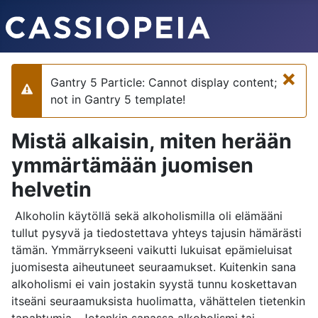
×
Gantry 5 Particle: Cannot display content;
Varoitus
not in Gantry 5 template!
Mistä alkaisin, miten herään
ymmärtämään juomisen
helvetin
Alkoholin käytöllä sekä alkoholismilla oli elämääni
tullut pysyvä ja tiedostettava yhteys tajusin hämärästi
tämän. Ymmärrykseeni vaikutti lukuisat epämieluisat
juomisesta aiheutuneet seuraamukset. Kuitenkin sana
alkoholismi ei vain jostakin syystä tunnu koskettavan
itseäni seuraamuksista huolimatta, vähättelen tietenkin
tapahtumia. Jotenkin sanassa alkoholismi tai