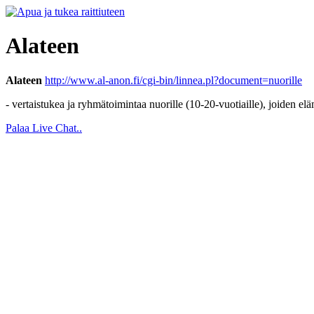
Alateen
Alateen
http://www.al-anon.fi/cgi-bin/linnea.pl?document=nuorille
- vertaistukea ja ryhmätoimintaa nuorille (10-20-vuotiaille), joiden el
Palaa Live Chat..