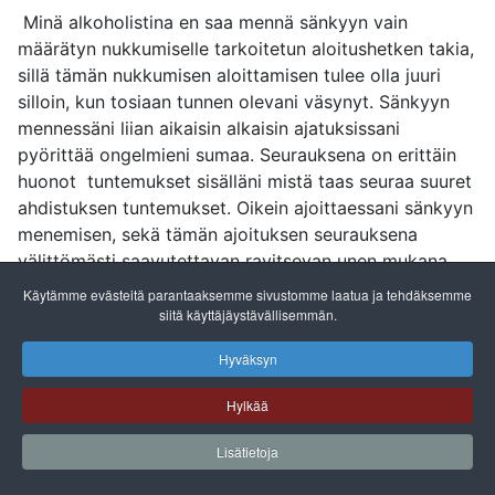
Minä alkoholistina en saa mennä sänkyyn vain
määrätyn nukkumiselle tarkoitetun aloitushetken takia,
sillä tämän nukkumisen aloittamisen tulee olla juuri
silloin, kun tosiaan tunnen olevani väsynyt. Sänkyyn
mennessäni liian aikaisin alkaisin ajatuksissani
pyörittää ongelmieni sumaa. Seurauksena on erittäin
huonot tuntemukset sisälläni mistä taas seuraa suuret
ahdistuksen tuntemukset. Oikein ajoittaessani sänkyyn
menemisen, sekä tämän ajoituksen seurauksena
välittömästi saavutettavan ravitsevan unen mukana
jätän taakseni kaikki maailman huolet, sekä vaivat.
Käytämme evästeitä parantaaksemme sivustomme laatua ja tehdäksemme
Tällä nukkumiseni oikealla hetkellä ja määrällä pystyn
siitä käyttäjäystävällisemmän.
kokoamaan itseni, sekä saavuttamaan mieleni huippu
Hyväksyn
kuntoon.
Hylkää
Lisätietoja