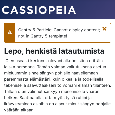
×
Gantry 5 Particle: Cannot display content;
Varoitus
not in Gantry 5 template!
Lepo, henkistä latautumista
Olen useasti kertonut olevani alkoholistina erittäin
laiska persoona. Tämän voiman vaikutuksena asetun
mieluummin sinne sängyn pohjalle haaveilemaan
paremmasta elämästäni, kuin oikealla ja todellisella
tekemisellä saavuttaakseni toivomani elämän tilanteen.
Tällöin olen valinnut sänkyyn menemiselle väärän
hetken. Saattaa olla, että myös tylsä rutiini ja
ikävystyminen asioihin on ajanut minut sängyn pohjalle
väärään aikaan.