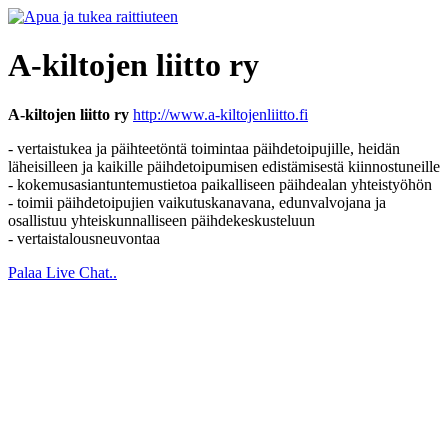
A-kiltojen liitto ry
A-kiltojen liitto ry
http://www.a-kiltojenliitto.fi
- vertaistukea ja päihteetöntä toimintaa päihdetoipujille, heidän
läheisilleen ja kaikille päihdetoipumisen edistämisestä kiinnostuneille
- kokemusasiantuntemustietoa paikalliseen päihdealan yhteistyöhön
- toimii päihdetoipujien vaikutuskanavana, edunvalvojana ja
osallistuu yhteiskunnalliseen päihdekeskusteluun
- vertaistalousneuvontaa
Palaa Live Chat..