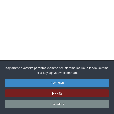
Käytämme evästeitä parantaaksemme sivustomme laatua ja tehdäksemme
siitä käyttäjäystävällisemmän.
Hyväksyn
Hylkää
Lisätietoja