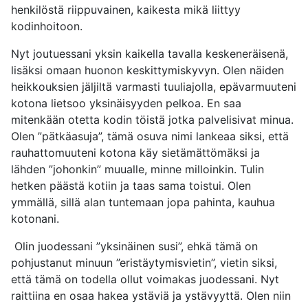
henkilöstä riippuvainen, kaikesta mikä liittyy
kodinhoitoon.
Nyt joutuessani yksin kaikella tavalla keskeneräisenä,
lisäksi omaan huonon keskittymiskyvyn. Olen näiden
heikkouksien jäljiltä varmasti tuuliajolla, epävarmuuteni
kotona lietsoo yksinäisyyden pelkoa. En saa
mitenkään otetta kodin töistä jotka palvelisivat minua.
Olen ”pätkäasuja”, tämä osuva nimi lankeaa siksi, että
rauhattomuuteni kotona käy sietämättömäksi ja
lähden ”johonkin” muualle, minne milloinkin. Tulin
hetken päästä kotiin ja taas sama toistui. Olen
ymmällä, sillä alan tuntemaan jopa pahinta, kauhua
kotonani.
Olin juodessani ”yksinäinen susi”, ehkä tämä on
pohjustanut minuun ”eristäytymisvietin”, vietin siksi,
että tämä on todella ollut voimakas juodessani. Nyt
raittiina en osaa hakea ystäviä ja ystävyyttä. Olen niin