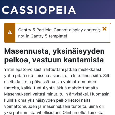
×
Gantry 5 Particle: Cannot display content;
Varoitus
not in Gantry 5 template!
Masennusta, yksinäisyyden
pelkoa, vastuun kantamista
Yritin epätoivoisesti raittiuttani jatkaa mielekkäästi,
yritin pitää sitä iloisena asiana, olin kiitollinen siitä. Silti
useita kertoja päivässä tunsin voimattomuuden
tunteita, kaikki tuntui yhtä-äkkiä mahdottomalta.
Masennukseni valtasi minut, tulin ärtyisäksi. Huomasin
kuinka oma yksinäisyyden pelko lietsoi näitä
voimattomuuden ja masennukseni tunteita. Siinä oli
yksi pahimmista vihollisistani. Olinhan ollut toisesta