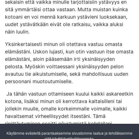
sekaisin että vaikka minulle tarjottaisiin ystävyys en
sitä ymmärtäisi ottaa vastaan. Mutta muistan kuinka
kotoani en voi mennä karkuun ystävieni luoksekaan,
uudet ystävätkään eivät ole ratkaisu, vaikka aluksi
näin luulin.
Yksinkertaisesti minun oli otettava vastuu omasta
elämästäni. Uskon lujasti, kun otin vastuun itse omasta
elämästäni, aloin pääsemään irti yksinäisyyden
pelosta
.
Myöskin voittaessani yksinäisyyden pelon
avautuu tie aikuistumiselle, sekä mahdollisuus uuden
persoonani muotoutumiselle.
Ja tähän vastuun ottamiseen kuului kaikki askareetkin
kotona, lisäksi minun oli kerrottava kaltaisilleni tai
jollekin muulle, omalle korkeimmalle voimalle, kaikki
havaitsemat virheellisyydet itsestäni. Tämä
ripittäytyminen osoitti nöyrtymistä kohdallani.
Paljastaessani itseni ja pahimmatkin ongelmat, jotka
Käytämme evästeitä parantaaksemme sivustomme laatua ja tehdäksemme
ovat todellisena vaivana sisälläni jollekulle, saavutan
siitä käyttäjäystävällisemmän.