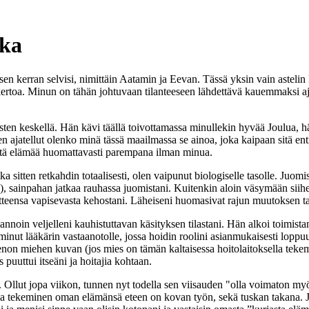
ika
n kerran selvisi, nimittäin Aatamin ja Eevan. Tässä yksin vain astelin k
rtoa. Minun on tähän johtuvaan tilanteeseen lähdettävä kauemmaksi ajas
usten keskellä. Hän kävi täällä toivottamassa minullekin hyvää Joulua, hä
jatellut olenko minä tässä maailmassa se ainoa, joka kaipaan sitä entis
istä elämää huomattavasti parempana ilman minua.
ka sitten retkahdin totaalisesti, olen vaipunut biologiselle tasolle. Juo
jää), sainpahan jatkaa rauhassa juomistani. Kuitenkin aloin väsymään siih
teensa vapisevasta kehostani. Läheiseni huomasivat rajun muutoksen tapa
 annoin veljelleni kauhistuttavan käsityksen tilastani. Hän alkoi toimist
nut lääkärin vastaanotolle, jossa hoidin roolini asianmukaisesti loppu
 hienon miehen kuvan (jos mies on tämän kaltaisessa hoitolaitoksella teke
 puuttui itseäni ja hoitajia kohtaan.
 Ollut jopa viikon, tunnen nyt todella sen viisauden "olla voimaton m
a tekeminen oman elämänsä eteen on kovan työn, sekä tuskan takana. Jot