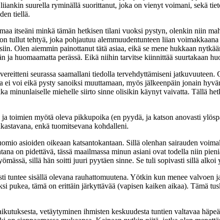
liiankin suurella ryminällä suorittanut, joka on vienyt voimani, sekä tie
den tiellä.
i omaa itseäni minkä tämän hetkisen tilani vuoksi pystyn, olenkin niin 
ä on tullut tehtyä, joka pohjautuu alemmuudentunteen liian voimakkaana 
 esiin. Olen aiemmin painottanut tätä asiaa, eikä se mene hukkaan nytkää
ään ja huomaamatta perässä. Eikä niihin tarvitse kiinnittää suurtakaan hu
kavereitteni seurassa saamallani tiedolla tervehdyttämiseni jatkuvuuteen.
ita ei voi eikä pysty sanoiksi muuttamaan, myös jälkeenpäin jonain hyvänä
inunlaiselle miehelle siirto sinne olisikin käynyt vaivatta. Tällä hetke
en ja toimien myötä oleva pikkupoika (en pyydä, ja katson anovasti yl
akas­tavana, enkä tuomitsevana kohdalleni.
 huomio asioiden oikeaan katsantokantaan. Sillä olenhan sairauden voimakk
kohtana on pidettävä, tässä maailmassa minun asiani ovat todella niin pieni
ömässä, sillä hän soitti juuri pyytäen sinne. Se tuli sopivasti sillä alk
sti tuntee sisällä olevana rauhattomuutena. Yötkin kun menee valvoen j
iksi pukea, tämä on erittäin järkyttävää (vapisen kaiken aikaa). Tämä tus
ikutuksesta, vetäytyminen ihmisten kesku­udesta tuntien valtavaa häpeä