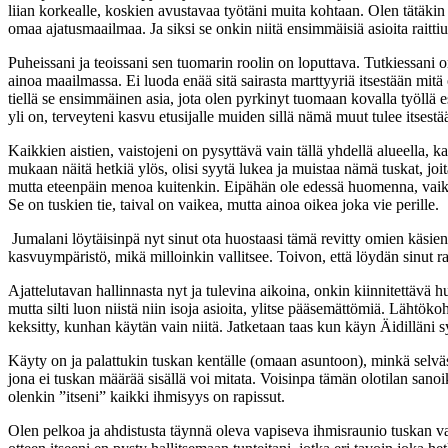
liian korkealle, koskien avustavaa työtäni muita kohtaan. Olen tätäkin 
omaa ajatusmaailmaa. Ja siksi se onkin niitä ensimmäisiä asioita raittiu
Puheissani ja teoissani sen tuomarin roolin on loputtava. Tutkiessan
ainoa maailmassa. Ei luoda enää sitä sairasta marttyyriä itsestään mit
tiellä se ensimmäinen asia, jota olen pyrkinyt tuomaan kovalla työllä
yli on, terveyteni kasvu etusijalle muiden sillä nämä muut tulee itsest
Kaikkien aistien, vaistojeni on pysyttävä vain tällä yhdellä alueella, 
mukaan näitä hetkiä ylös, olisi syytä lukea ja muistaa nämä tuskat, jo
mutta eteenpäin menoa kuitenkin. Eipähän ole edessä huomenna, vaikka m
Se on tuskien tie, taival on vaikea, mutta ainoa oikea joka vie perille.
Jumalani löytäisinpä nyt sinut ota huostaasi tämä revitty omien käsi
kasvuympäristö, mikä milloinkin vallitsee. Toivon, että löydän sinut r
Ajattelutavan hallinnasta nyt ja tulevina aikoina, onkin kiinnitettävä
mutta silti luon ni­istä niin isoja asioita, ylitse pääsemättömiä. Lähtö
keksitty, kunhan käytän vain niitä. Jatketaan taas kun käyn Äidilläni sy
Käyty on ja palattukin tuskan kentälle (omaan asuntoon), minkä selvä
jona ei tuskan määrää sisällä voi mitata. Voisinpa tämän olotilan sano
olenkin ”itseni” kaikki ihmisyys on rapissut.
Olen pelkoa ja ahdistusta täynnä oleva vapiseva ihmisraunio tuskan va