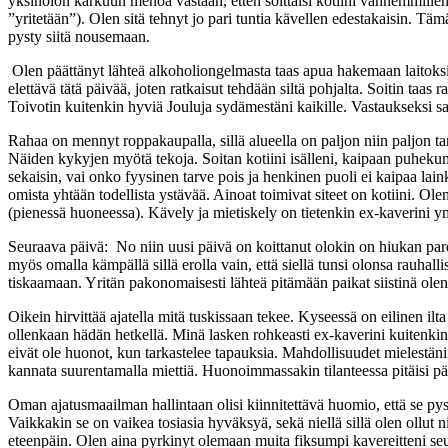
yksinolon karkuun menoa vastaan, etten soittaisi kotiini vanhemmilleni
”yritetään”). Olen sitä tehnyt jo pari tuntia kävellen edestakaisin. T
pysty siitä nousemaan.
Olen päättänyt lähteä alkoholiongelmasta taas apua hakemaan laitoksii
elettävä tätä päivää, joten ratkaisut tehdään siltä pohjalta. Soitin taa
Toivotin kuitenkin hyviä Jouluja sydämestäni kaikille. Vastaukseksi sa
Rahaa on mennyt roppakaupalla, sillä alueella on paljon niin paljon tar­
Näiden kykyjen myötä tekoja. Soitan kotiini isälleni, kaipaan puhekumpp
sekaisin, vai onko fyysinen tarve pois ja henkinen puoli ei kaipaa lain
omista yhtään todellista ystävää. Ainoat toimivat siteet on kotiini. O
(pienessä huoneessa). Kävely ja mietiskely on tie­tenkin ex-kaverini ymp
Seuraava päivä: No niin uusi päivä on koittanut olokin on hiukan parem
myös omalla kämpällä sillä erolla vain, että siellä tunsi olonsa rauhal
tiskaamaan. Yritän pakonomaisesti lähteä pitämään paikat siistinä olen
Oikein hirvittää ajatella mitä tuskissaan tekee. Kyseessä on eilinen ilt
ollenkaan hädän hetkellä. Minä lasken rohkeasti ex-kaverini kuitenki
eivät ole huonot, kun tarkastelee tapauksia. Mahdollisuudet mielestäni
kannata suurentamalla miettiä. Huonoimmassakin tilanteessa pitäisi pär
Oman ajatusmaailman hallintaan olisi kiinnitettävä huomio, että se pys
Vaikkakin se on vaikea tosiasia hyväksyä, sekä niellä sillä olen ollut 
eteenpäin. Olen aina pyrkinyt olemaan muita fiksumpi kavereitteni se