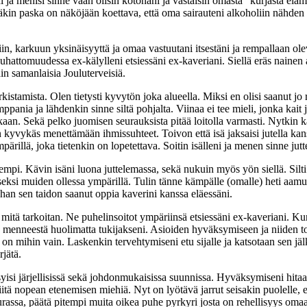
 ja menisi sinne vaan olisin kotonani ja vastaisin omasta ”kurjasta elämä
ämäkin paska on näköjään koettava, että oma sairauteni alkoholiin nähden
n, karkuun yksinäisyyttä ja omaa vastuutani itsestäni ja rempallaan ole
s rauhattomuudessa ex-kälylleni etsiessäni ex-kaveriani. Siellä eräs nain
in samanlaisia Jouluterveisiä.
kistamista. Olen tietysti kyvytön joka alueella. Miksi en olisi saanut jo 
ania ja lähdenkin sinne siltä pohjalta. Viinaa ei tee mieli, jonka kait 
kaan. Sekä pelko juomisen seurauksista pitää loitolla varmasti. Nytkin k
len kyvykäs menettämään ihmissuhteet. Toivon että isä jaksaisi jutella k
ärillä, joka tietenkin on lopetettava. Soitin isälleni ja menen sinne jutt
pi. Kävin isäni luona juttelemassa, sekä nukuin myös yön siellä. Silti 
liseksi muiden ollessa ympärillä. Tulin tänne kämpälle (omalle) heti aamu
han sen taidon saanut oppia kaverini kanssa eläessäni.
a mitä tarkoitan. Ne puhelinsoitot ympäriinsä etsiessäni ex-kaveriani. Kun
n menneestä huolimatta tukijakseni. Asioiden hyväksymiseen ja niiden to
 on mihin vain. Laskenkin tervehtymiseni etu sijalle ja katsotaan sen jäl
jätä.
yisi järjellisissä sekä johdonmukaisis­sa suunnissa. Hyväksymiseni hita
niitä nopean etenemisen miehiä. Nyt on lyötävä jarrut seisakin puolelle, 
urassa, päätä pitempi muita oikea puhe pyrkyri josta on rehellisyys om