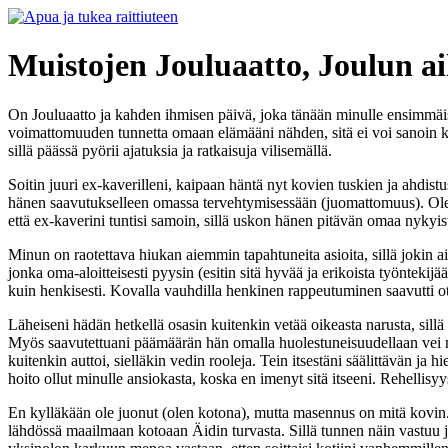
Muistojen Jouluaatto, Joulun a
On Jouluaatto ja kahden ihmisen päivä, joka tänään minulle ensimmäise
voimattomuuden tunnetta omaan elämääni nähden, sitä ei voi sanoin ke
sillä päässä pyörii ajatuksia ja ratkaisuja vilisemällä.
Soitin juuri ex-kaverilleni, kaipaan häntä nyt kovien tuskien ja ahdist
hänen saavutukselleen omassa tervehtymisessään (juomattomuus). Olen a
että ex-kaverini tuntisi samoin, sillä uskon hänen pitävän omaa nyky
Minun on raotettava hiukan aiemmin tapahtuneita asioita, sillä jokin ai
jonka oma-aloitteisesti pyysin (esitin sitä hyvää ja erikoista työnteki
kuin henkisesti. Kovalla vauhdilla henkinen rappeutuminen saavutti ot
Läheiseni hädän hetkellä osasin kuitenkin vetää oikeasta narusta, sillä
Myös saavutettuani päämäärän hän omalla huolestuneisuudellaan vei mi
kuitenkin auttoi, sielläkin vedin rooleja. Tein itsestäni säälittävän ja
hoito ollut minulle ansiokasta, koska en imenyt sitä itseeni. Rehellisyys
En kylläkään ole juonut (olen kotona), mutta masennus on mitä kovin.
lähdössä maailmaan kotoaan Äidin turvasta. Sillä tunnen näin vastuu j