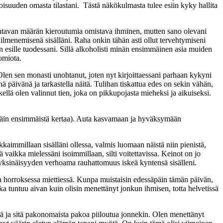
toisuuden omasta tilastani. Tästä näkökulmasta tulee esiin kyky hallita
mahtavan määrän kieroutumia omistava ihminen, mutten sano olevani
ilmenemisenä sisälläni. Raha onkin tähän asti ollut tervehtymiseni
n esille tuodessani. Sillä alkoholisti minän ensimmäinen asia muiden
omiota.
 Olen sen monasti unohtanut, joten nyt kirjoittaessani parhaan kykyni
 päivänä ja tarkastella näitä. Tulihan tiskattua edes on sekin vähän,
llä olen valinnut tien, joka on pikkupojasta mieheksi ja aikuiseksi.
öspäin ensimmäistä kertaa). Auta kasvamaan ja hyväksymään
aimmil­laan sisälläni ollessa, valmis luomaan näistä niin pienistä,
ä vaikka mielessäni isoimmillaan, silti voitettavissa. Keinot on jo
oi yksinäisyyden ver­hoama rauhattomuus iskeä kyntensä sisälleni.
a horroksessa miettiessä. Kunpa muistaisin edessäpäin tämän päivän,
ka tuntuu aivan kuin olisin menettänyt jonkun ihmisen, totta helvetissä
ä ja sitä pakonomaista pakoa piiloutua jon­nekin. Olen menettänyt