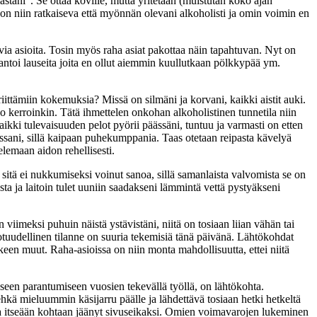
stäni”. Se ottaa koville, mutta yritetään (muistutan koko ajan
 on niin ratkaiseva että myönnän olevani alkoholisti ja omin voimin en
via asioita. Tosin myös raha asiat pakottaa näin tapahtuvan. Nyt on
en antoi lauseita joita en ollut aiemmin kuullutkaan pölkkypää ym.
riit­tämiin kokemuksia? Missä on silmäni ja korvani, kaikki aistit auki.
jo kerroinkin. Tätä ihmettelen onkohan alkoholistinen tunnetila niin
aikki tulevaisuuden pelot pyörii päässäni, tuntuu ja varmasti on etten
anssani, sillä kaipaan puhekumppania. Taas otetaan reipasta kävelyä
elemaan aidon rehellisesti.
sitä ei nukkumiseksi voinut sanoa, sillä samanlaista valvomista se on
sta ja laitoin tulet uuniin saadakseni lämmintä vettä pystyäkseni
 viimeksi puhuin näistä ystävistäni, niitä on tosiaan liian vähän tai
tuudellinen tilanne on suuria tekemisiä tänä päivänä. Lähtökohdat
keen muut. Raha-asioissa on niin monta mahdollisuutta, ettei niitä
aseen parantumiseen vuosien tekevällä työllä, on lähtökohta.
ehkä mieluummin käsijarru päälle ja lähdettävä tosiaan hetki hetkeltä
aa itseään kohtaan jäänyt sivuseikaksi. Omien voimavarojen lukeminen