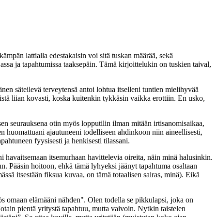
ämpän lattialla edestakaisin voi sitä tuskan määrää, sekä
sa ja tapahtumissa taaksepäin. Tämä kirjoittelukin on tuskien taival,
nen säteilevä terveytensä antoi lohtua itselleni tuntien mielihyvää
tä liian kovasti, koska kuitenkin tykkäsin vaikka erottiin. En usko,
misen seurauksena otin myös lopputilin ilman mitään irtisanomisaikaa,
en huomattuani ajautuneeni todelliseen ahdinkoon niin aineellisesti,
htuneen fyysisesti ja henkisesti tilassani.
ani havaitsemaan itsemurhaan havittelevia oireita, näin minä halusinkin.
un. Pääsin hoitoon, ehkä tämä lyhyeksi jäänyt tapahtuma osaltaan
mässä itsestään fiksua kuvaa, on tämä totaalisen sairas, minä). Eikä
yös omaan elämääni nähden". Olen todella se pikkulapsi, joka on
ain pientä yritystä tapahtuu, mutta vaivoin. Nytkin taistelen