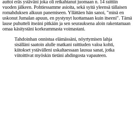
auttoi eräs ystäväni joka oli retkahtanut juomaan n. 14 raittiin
vuoden jälkeen. Pohtiessamme asioita, sekä syitä yleensä tällaisen
romahduksen alkuun panemiseen. Yllättäen hän sanoi, "minä en
uskonut Jumalan apuun, en pystynyt luottamaan kuin itseeni". Tämä
lause puhutteli itseäni pitkään ja sen seurauksena aloin rakentamaan
omaa käsitystäni korkeammasta voimastani.
Tahdoinhan onnistua elämässäni, nöyrtymisen lahja
sisälläni saatoin alulle matkani raittiuden valoa kohti,
kiitokset ystävälleni uskaltaessaan lausua sanat, jotka
viitoittivat myöskin tietäni ahdingosta vapauteen.