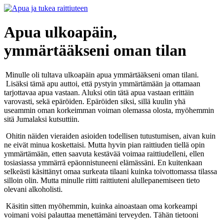
Apua ulkoapäin,
ymmärtääkseni oman tilan
Minulle oli tultava ulkoapäin apua ymmärtääkseni oman tilani.
Lisäksi tämä apu auttoi, että pystyin ymmärtämään ja ottamaan
tarjottavaa apua vastaan. Aluksi otin tätä apua vastaan erittäin
varovasti, sekä epäröiden. Epäröiden siksi, sillä kuulin yhä
useammin oman korkeimman voiman olemassa olosta, myöhemmin
sitä Jumalaksi kutsuttiin.
Ohitin näiden vieraiden asioiden todellisen tutustumisen, aivan kuin
ne eivät minua koskettaisi. Mutta hyvin pian raittiuden tiellä opin
ymmärtämään, etten saavuta kestävää voimaa raittiudelleni, ellen
tosiasiassa ymmärrä epäonnistuneeni elämässäni. En kuitenkaan
selkeästi käsittänyt omaa surkeata tilaani kuinka toivottomassa tilassa
silloin olin. Mutta minulle riitti raittiuteni alullepanemiseen tieto
olevani alkoholisti.
Käsitin sitten myöhemmin, kuinka ainoastaan oma korkeampi
voimani voisi palauttaa menettämäni terveyden. Tähän tietooni