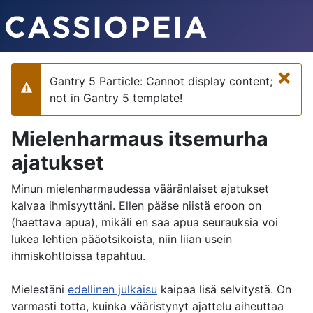
×
Gantry 5 Particle: Cannot display content;
Varoitus
not in Gantry 5 template!
Mielenharmaus itsemurha
ajatukset
Minun mielenharmaudessa vääränlaiset ajatukset
kalvaa ihmisyyttäni. Ellen pääse niistä eroon on
(haettava apua), mikäli en saa apua seurauksia voi
lukea lehtien pääotsikoista, niin liian usein
ihmiskohtloissa tapahtuu.
Mielestäni
edellinen julkaisu
kaipaa lisä selvitystä. On
varmasti totta, kuinka vääristynyt ajattelu aiheuttaa