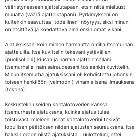
vääristyneeseen ajattelutapaan, etsin niitä mieluusti
muualta (väärä ajattelutapani). Pyrkimykseni on
kuitenkin saavuttaa "todellinen" nöyryys, siksi minun
on etsittävä ja kohdattava aina ensin omat vikani.
Ajatuksissani koin mielen harmautta omilla itsemurhan
ajatteluilla. Itse kuvittelin tekeväni ystävälleni
(puolisolleni) kiusaa ja harmia ajattelemallani
itsemurhalla, näin sairaudessani tosiaankin kuvittelin.
Minun itsemurha ajatuksissani oli kohdistettu johonkin
toiseen henkilöön (vaimooni) vihamielisenä ilmauksena
(tekona).
Keskustelin useiden kohtalotoverien kanssa
itsemurhasta ajatuksena, kuinka ajatus tulee
toistuvasti mieleen, useat kohtalotoverini tekivät
lopullisen päätöksen niiden ajatusten seurauksena. Itse
halusin eroon niistä ajatuksista. Luulotteluni, ettei