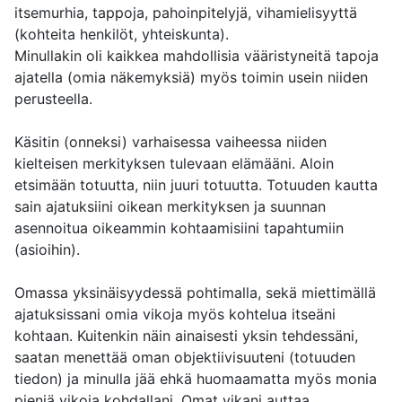
itsemurhia, tappoja, pahoinpitelyjä, vihamielisyyttä
(kohteita henkilöt, yhteiskunta).
Minullakin oli kaikkea mahdollisia vääristyneitä tapoja
ajatella (omia näkemyksiä) myös toimin usein niiden
perusteella.
Käsitin (onneksi) varhaisessa vaiheessa niiden
kielteisen merkityksen tulevaan elämääni. Aloin
etsimään totuutta, niin juuri totuutta. Totuuden kautta
sain ajatuksiini oikean merkityksen ja suunnan
asennoitua oikeammin kohtaamisiini tapahtumiin
(asioihin).
Omassa yksinäisyydessä pohtimalla, sekä miettimällä
ajatuksissani omia vikoja myös kohtelua itseäni
kohtaan. Kuitenkin näin ainaisesti yksin tehdessäni,
saatan menettää oman objektiivisuuteni (totuuden
tiedon) ja minulla jää ehkä huomaamatta myös monia
pieniä vikoja kohdallani. Omat vikani auttaa