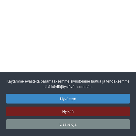
Käytämme evästeitä parantaaksemme sivustomme laatua ja tehdäksemme
siitä käyttäjäystävällisemmän.
Hyväksyn
Hylkää
Lisätietoja