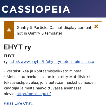
×
Gantry 5 Particle: Cannot display content;
Varoitus
not in Gantry 5 template!
EHYT ry
EHYT
ry
http://www.ehyt.fi/fi/ehyt_ry/tietoa_toiminnasta
- vertaistukea ja kohtaamispaikkatoimintaa
- Mobiiliapu-hankeessa on kehitetty Mobiilivinkki-
tekstiviestipalvelua, jolla autetaan ruiskuhuumeiden
käyttäjiä ja muita haavoittuvassa asemassa
olevia.
http://mobiiliapu.fi/
Palaa Live Chat..