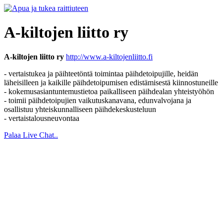
A-kiltojen liitto ry
A-kiltojen liitto ry
http://www.a-kiltojenliitto.fi
- vertaistukea ja päihteetöntä toimintaa päihdetoipujille, heidän
läheisilleen ja kaikille päihdetoipumisen edistämisestä kiinnostuneille
- kokemusasiantuntemustietoa paikalliseen päihdealan yhteistyöhön
- toimii päihdetoipujien vaikutuskanavana, edunvalvojana ja
osallistuu yhteiskunnalliseen päihdekeskusteluun
- vertaistalousneuvontaa
Palaa Live Chat..