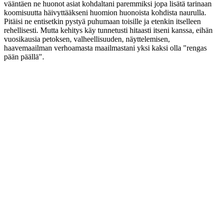
vääntäen ne huonot asiat kohdaltani paremmiksi jopa lisätä tarinaan
koomisuutta häivyttääkseni huomion huonoista kohdista naurulla.
Pitäisi ne entisetkin pystyä puhumaan toisille ja etenkin itselleen
rehellisesti. Mutta kehitys käy tunnetusti hitaasti itseni kanssa, eihän
vuo­sikausia petoksen, valheellisuuden, näyttelemisen,
haavemaailman verhoamasta maailmastani yksi kaksi olla "rengas
pään päällä".