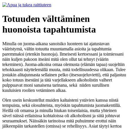
Totuuden välttäminen
huonoista tapahtumista
Minulla on juoma-aikana sanoisiko luonteen tai ajatustavan
vääristymä, vältin totuutta muuntamalla asioita ja tapahtumia
paremmaksi (etenkin huonoja). Ilmeisesti kertoessani ja toimiessani
näin kuljen pakoon itseäni mitä olen ollut tai tehnyt (väärin
tekeminen). Juoma-aikoina omaa olemusta (elämän tapaa) suojeltiin
tehokkaasti näyttelemällä muuta, mitä todellisuudessa olikaan. Tulee
jostakin alitajunnasta sellainen pelko (itsesuojeluvietti), että paljastuu
koko totuus itsestäni ja tätä varjellakseen alkoholistin valheet
pulppuavat moni sanaisena tarinana, sekä niiden surullisen
kuuluisien roolien vetäminen alkaa.
Olen usein keskustellut muiden kaltaisteni ystävien kanssa niistä
tempuista, sekä olosuhteista, myöskin tapahtumista juomakentillä.
Heillä oli omansa ja minulla hiukan toisenlaisia, mutta yhteinen
sävel näissä erilaisissa kohtaloissa oli alkoholismi ja siitä johtuvat
seuraamukset. Näissäkin tarinoissa mitä puhuimme erottui näin
jälkeenpäin tarkastellen (omissa) se rehellisyys. Asiat täytyi kertoa